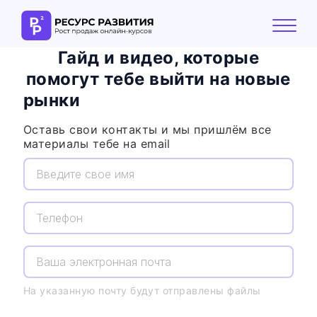
Гайд и видео, которые
О компании
помогут тебе выйти на новые
Решения
рынки
Кейсы
Оставь свои контакты и мы пришлём все
материалы тебе на email
Реферальная программа
Подключить сервис
На указанную почту будут отправлены файлы